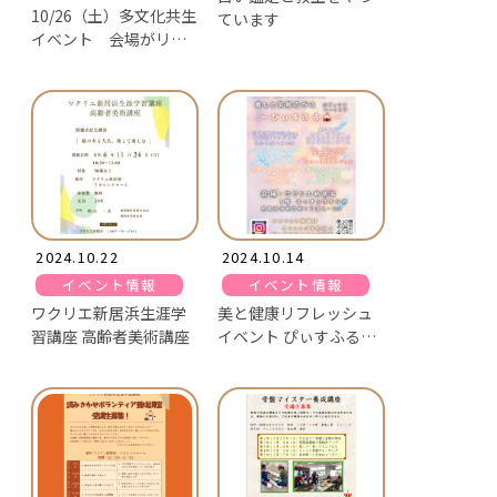
10/26（土）多文化共生
ています
イベント 会場がリカ
レントルームへと変更
となりました
2024.10.22
2024.10.14
イベント情報
イベント情報
ワクリエ新居浜生涯学
美と健康リフレッシュ
習講座 高齢者美術講座
イベント ぴぃすふる・
ワクリエ新居浜 癒しと
笑顔広がるボディケ
ア・ハートケア