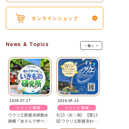
オンライン
ショップ
News & Topics
一覧へ >
2026.07.27
2026.05.15
イベント情報
イベント情報
ワクリエ新居浜移動水
9/23（水・祝）【第13
族館「あそんで学べ
回 ワクリエ新居浜わく
る！いきもの研究所」
わくマルシェ 出店者募