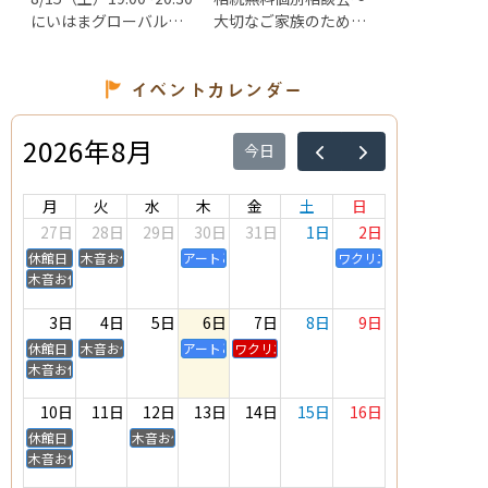
にいはまグローバル食
大切なご家族のため
堂
に、今できること～
イベントカレンダー
2026年8月
今日
月
火
水
木
金
土
日
27日
28日
29日
30日
31日
1日
2日
休館日
木音お休み
アートとリトミックの教室 cheery tone & palette
ワクリエ新居浜ぴぃすふる
木音お休み
3日
4日
5日
6日
7日
8日
9日
休館日
木音お休み
アートとリトミックの教室 cheery tone & palette
ワクリエ新居浜生涯学習講座 美容骨盤マ
木音お休み
10日
11日
12日
13日
14日
15日
16日
休館日
木音お休み
木音お休み