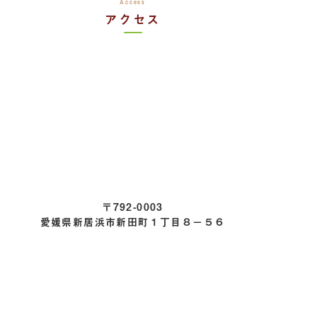
Access
アクセス
〒792-0003
愛媛県新居浜市新田町１丁目８−５６
車でお越しの方
・新居浜駅から車で約10分
・新居浜ICから車で約25分