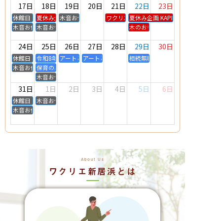
17日
18日
19日
20日
21日
22日
23日
休館日
夏休み企画!! 木育ワークショップ りんごの時計を作ろう！
木音お休み
ワクリエ新居浜生涯学習講座 美容骨盤マ
夏休み企画 KAPLAで遊ぼう☆
木音お休み
木音お休み
木のおもちゃレンタルday
24日
25日
26日
27日
28日
29日
30日
休館日
令和8年度それいけ!！保育士応援セミナー
アートとリトミックの教室 cheery tone & palette
アートとリトミックの教室 cheery tone & palette
相続無料個別相談会～大切なご家
木音お休み
保育のお仕事出張相談会
木音お休み
31日
1日
2日
3日
4日
5日
6日
休館日
木音お休み
木音お休み
About Us
ワクリエ新居浜とは