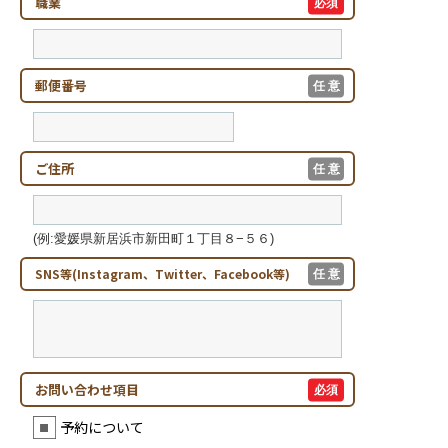
職業
必須
郵便番号
任 意
ご住所
任 意
(例:愛媛県新居浜市新田町１丁目８−５６)
SNS等(Instagram、Twitter、Facebook等)
任 意
お問い合わせ項目
必須
予約について