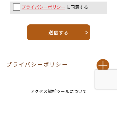
プライバシーポリシー
に同意する
プライバシーポリシー
アクセス解析ツールについて
当サイトでは、サイトの分析と改善を目的として Google によ
るアクセス解析ツール「Google Analytics」を利用していま
す。Google Analytics はデータ収集のため Cookie を使用して
います。当サイトをご利用中のウェブブラウザは、アクセスし
たページのウェブアドレスや IP アドレス等、特定の情報を
Google に自動的に送信します。このデータは匿名で収集され
ており、個人を特定するものではありません。収集された情