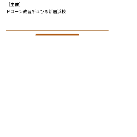
［主催］
ドローン教習所えひめ新居浜校
一覧へ戻る >
〒792-0003
愛媛県新居浜市新田町１丁目８−５６
電話 / FAX ０８９７−３９−６７８９
Mail /
info@wakurie.jp