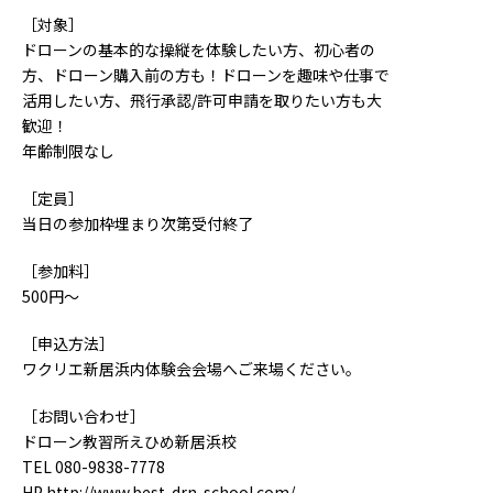
［対象］
ドローンの基本的な操縦を体験したい方、初心者の
方、ドローン購入前の方も！ドローンを趣味や仕事で
活用したい方、飛行承認/許可申請を取りたい方も大
歓迎！
年齢制限なし
［定員］
当日の参加枠埋まり次第受付終了
［参加料］
500円～
［申込方法］
ワクリエ新居浜内体験会会場へご来場ください。
［お問い合わせ］
ドローン教習所えひめ新居浜校
TEL 080-9838-7778
HP
http://www.best-drn-school.com/