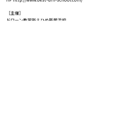
［主催］
ドローン教習所えひめ新居浜校
一覧へ戻る >
〒792-0003
愛媛県新居浜市新田町１丁目８−５６
電話 / FAX ０８９７−３９−６７８９
Mail /
info@wakurie.jp