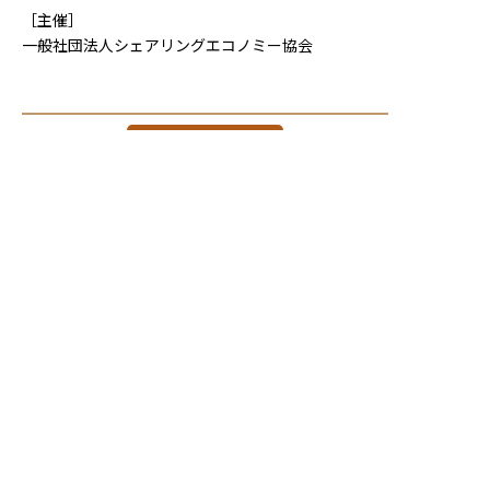
［主催］
一般社団法人シェアリングエコノミー協会
一覧へ戻る >
〒792-0003
愛媛県新居浜市新田町１丁目８−５６
電話 / FAX ０８９７−３９−６７８９
Mail /
info@wakurie.jp