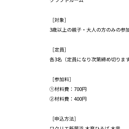
［対象］
3歳以上の親子・大人の方のみの参
［定員］
各3名（定員になり次第締め切りま
［参加料］
①材料費：700円
②材料費：400円
［申込方法］
ワクリエ新居浜 木育ひろば 木音