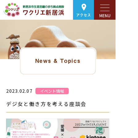
アクセス
News & Topics
2023.02.07
イベント情報
デジ女と働き方を考える座談会