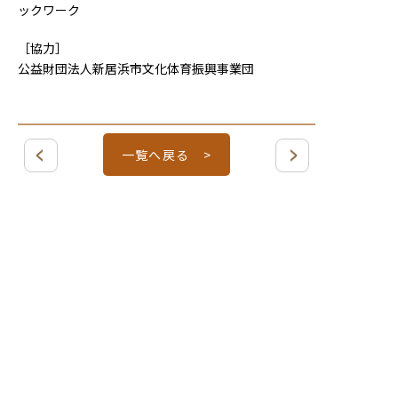
ックワーク
［協力］
公益財団法人新居浜市文化体育振興事業団
一覧へ戻る >
〒792-0003
愛媛県新居浜市新田町１丁目８−５６
電話 / FAX ０８９７−３９−６７８９
Mail /
info@wakurie.jp