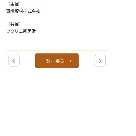
［主催］
環境資材株式会社
［共催］
ワクリエ新居浜
一覧へ戻る >
〒792-0003
愛媛県新居浜市新田町１丁目８−５６
電話 / FAX ０８９７−３９−６７８９