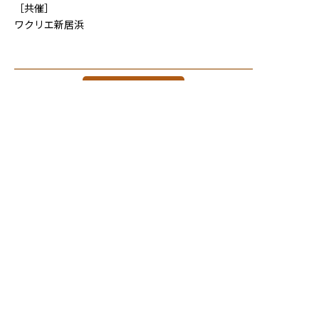
［共催］
ワクリエ新居浜
一覧へ戻る >
〒792-0003
愛媛県新居浜市新田町１丁目８−５６
電話 / FAX ０８９７−３９−６７８９
Mail /
info@wakurie.jp