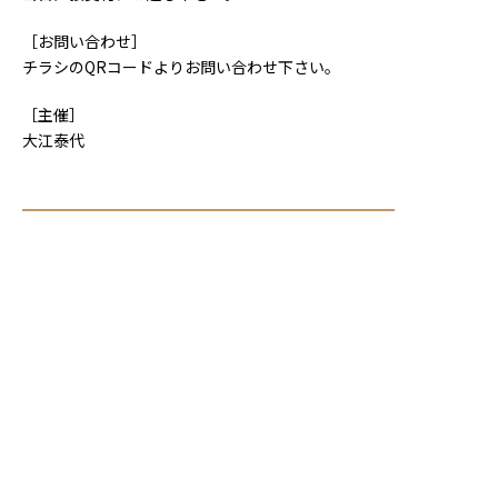
［お問い合わせ］
チラシのQRコードよりお問い合わせ下さい。
［主催］
大江泰代
一覧へ戻る >
〒792-0003
愛媛県新居浜市新田町１丁目８−５６