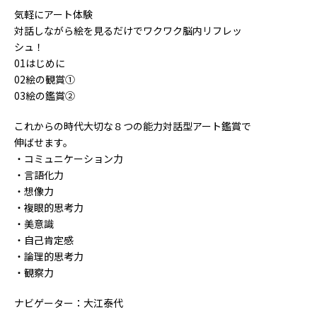
気軽にアート体験
対話しながら絵を見るだけでワクワク脳内リフレッ
シュ！
01はじめに
02絵の観賞①
03絵の鑑賞②
これからの時代大切な８つの能力対話型アート鑑賞で
伸ばせます。
・コミュニケーション力
・言語化力
・想像力
・複眼的思考力
・美意識
・自己肯定感
・論理的思考力
・観察力
ナビゲーター：大江泰代