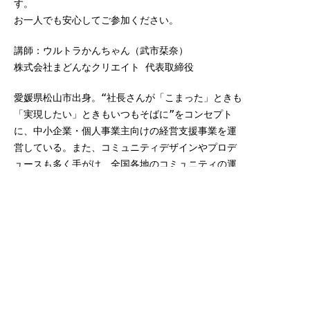
す。
お一人でも安心してご参加ください。
講師：ウルトラかんちゃん（武市栞奈）
株式会社まどんなクリエイト 代表取締役
愛媛県松山市出身。“社長さんが「こまった」ときも
「実現したい」ときもいつもそばに”をコンセプト
に、中小企業・個人事業主向けの経営支援事業を運
営している。また、コミュニティデザインやプロデ
ュースも多く手がけ、全国各地のコミュニティの運
営に広く携わる。月の半分を愛媛、半分を県外で過
ごしながら多拠点生活中。「ライフスタイリング」
を通じた自由なライフスタイル実現のサポートや全
国地方創生も行う。「ウルトラかんちゃんの人生戦
略室」主宰。メディア出演、講演実績多数。
主催：ワクリエ新居浜指定管理者 株式会社ハート
ネットワーク