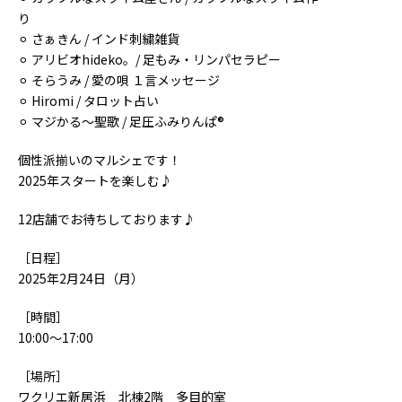
り
⚪︎ さぁきん / インド刺繍雑貨
⚪︎ アリビオhideko。/ 足もみ・リンパセラピー
⚪︎ そらうみ / 愛の唄 １言メッセージ
⚪︎ Hiromi / タロット占い
⚪︎ マジかる～聖歌 / 足圧ふみりんぱ®
個性派揃いのマルシェです！
2025年スタートを楽しむ♪
12店舗でお待ちしております♪
［日程］
2025年2月24日（月）
［時間］
10:00～17:00
［場所］
ワクリエ新居浜 北棟2階 多目的室