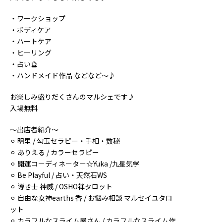
・ワークショップ
・ボディケア
・ハートケア
・ヒーリング
・占い🔮
・ハンドメイド作品 などなど～♪
お楽しみ盛りだくさんのマルシェです♪
入場無料
～出店者紹介～
⚪︎ 明里 / 勾玉セラピー・手相・数秘
⚪︎ ありえる / カラーセラピー
⚪︎ 開運コーディネーター☆Yuka /九星気学
⚪︎ Be Playful / 占い・天然石WS
⚪︎ 導き士 神威 / OSHO禅タロット
⚪︎ 自由な女神earths 香 / お悩み相談 マルセイユタロ
ット
⚪︎ カラフルなスライム屋さん / カラフルなスライム作