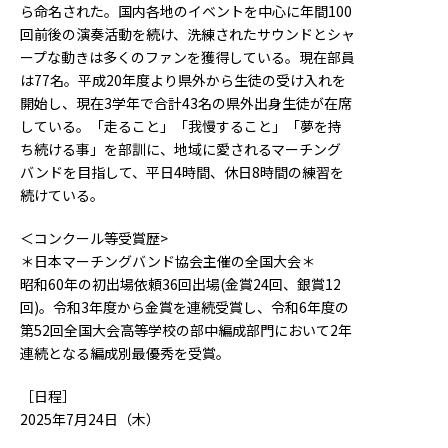
ら命名された。国内各地のイベントを中心に年間100
回前後の演奏活動を続け、洗練されたサウンドとシャ
ープな動きは多くのファンを獲得している。現在部員
は77名。平成20年度より県外から生徒の受け入れを
開始し、現在3学年で合計43名の県外出身生徒が在席
している。「走ること」「我慢すること」「夢を持
ち続ける事」を部訓に、地域に愛されるマーチング
バンドを目指して、平日4時間、休日8時間の練習を
続けている。
＜コンクール等受賞歴>
＊日本マーチングバンド協会主催の全国大会＊
昭和60年の初出場依頼36回出場(金賞24回、銀賞12
回)。令和3年度から金賞を連続受賞し、令和6年度の
第52回全国大会高等学校の部中編成部門において2年
連続となる編成別最優秀を受賞。
［日程］
2025年7月24日（木）