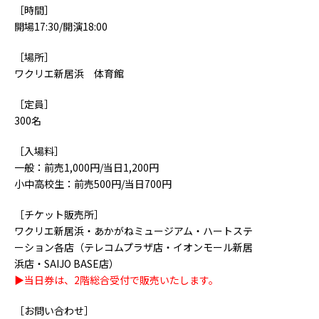
［時間］
開場17:30/開演18:00
［場所］
ワクリエ新居浜 体育館
［定員］
300名
［入場料］
一般：前売1,000円/当日1,200円
小中高校生：前売500円/当日700円
［チケット販売所］
ワクリエ新居浜・あかがねミュージアム・ハートステ
ーション各店（テレコムプラザ店・イオンモール新居
浜店・SAIJO BASE店）
▶当日券は、2階総合受付で販売いたします。
［お問い合わせ］