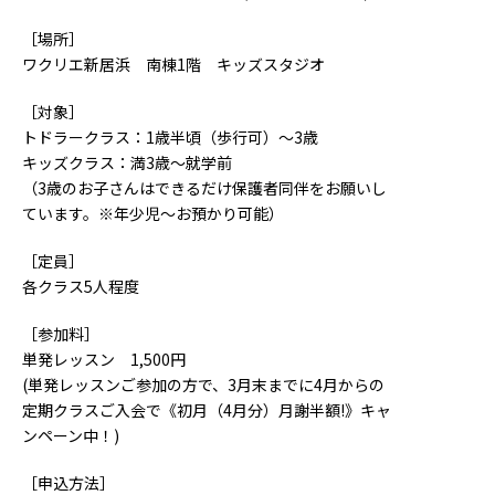
［場所］
ワクリエ新居浜 南棟1階 キッズスタジオ
［対象］
トドラークラス：1歳半頃（歩行可）〜3歳
キッズクラス：満3歳〜就学前
（3歳のお子さんはできるだけ保護者同伴をお願いし
ています。※年少児〜お預かり可能）
［定員］
各クラス5人程度
［参加料］
単発レッスン 1,500円
(単発レッスンご参加の方で、3月末までに4月からの
定期クラスご入会で《初月（4月分）月謝半額!》キャ
ンペーン中！)
［申込方法］