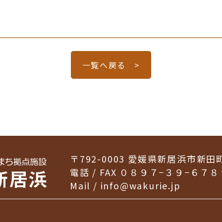
一覧へ戻る >
〒792-0003
愛媛県新居浜市新田
電話 / FAX ０８９７−３９−６７８
Mail /
info@wakurie.jp