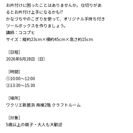
お片付けに困ったことはありませんか。仕切りがあ
るとお片付け上手になるかも!?
かなづちやのこぎりを使って、オリジナル手持ち付き
ツールボックスを作りましょう。
講師：ココプヒ
サイズ：縦約23cm×横約45cm×高さ約15cm
［日程］
2026年6月28日（日）
［時間］
①10:00～12:00
②13:30～15:30
［場所］
ワクリエ新居浜 南棟2階 クラフトルーム
［対象］
5歳以上の親子・大人も大歓迎