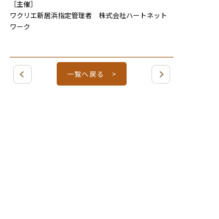
［主催］
ワクリエ新居浜指定管理者 株式会社ハートネット
ワーク
一覧へ戻る >
〒792-0003
愛媛県新居浜市新田町１丁目８−５６
電話 / FAX ０８９７−３９−６７８９
Mail /
info@wakurie.jp