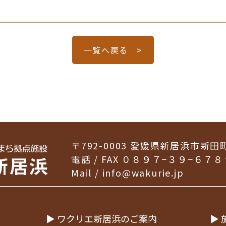
一覧へ戻る >
〒792-0003
愛媛県新居浜市新田
電話 / FAX ０８９７−３９−６７８
Mail /
info@wakurie.jp
▶ ワクリエ新居浜のご案内
▶ 